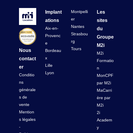
Montpelli
Implant
Les
er
ations
sites
Nantes
Aix-en-
du
Strasbou
Provenc
Groupe
rg
e
M2i
Tours
Nous
Bordeau
M2i
x
contact
Formatio
Lille
er
n
Lyon
Conditio
MonCPF
ns
par M2i
générale
MaCarri
s de
ère par
vente
M2i
Mention
2i
s légales
Academ
-
y